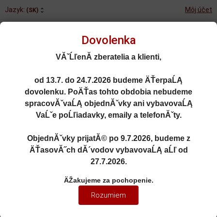
Jazyk:
Môj účet
(SK)
Dovolenka
VĂˇĹľenĂ­ zberatelia a klienti,
od
13.7. do 24.7.2026
budeme ÄŤerpaĹĄ
Rozšírené vyhľadávanie
dovolenku. PoÄŤas tohto obdobia nebudeme
Porovnané (0)
Obľúbené (0)
spracovĂˇvaĹĄ objednĂˇvky ani vybavovaĹĄ
VaĹˇe poĹľiadavky, emaily a telefonĂˇty.
0
kusov
Menu
0 EUR
ObjednĂˇvky prijatĂ© po
9.7.2026
, budeme z
ÄŤasovĂ˝ch dĂ´vodov vybavovaĹĄ aĹľ od
27.7.2026
.
OSOBNÉ AUTÁ
ÄŽakujeme za pochopenie.
1:18 Citroën Type HY Friterie
Rozumiem
Ch'ti Biloute 1969 - SOLIDO -
S1804817