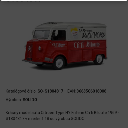
Katalógové číslo:
SO-S1804817
EAN:
3663506018008
Výrobca:
SOLIDO
Krásny model auta Citroën Type HY Friterie Ch'ti Biloute 1969 -
S1804817 v mierke 1:18 od výrobcu SOLIDO.