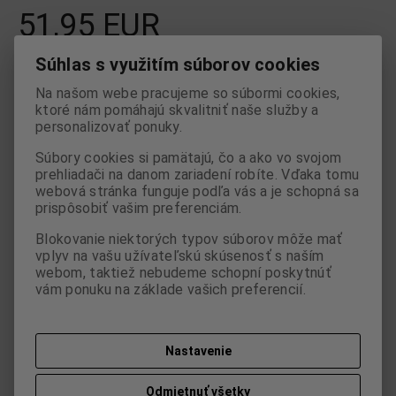
51,95 EUR
Súhlas s využitím súborov cookies

ks
Pridať do košíka

Na našom webe pracujeme so súbormi cookies,
ktoré nám pomáhajú skvalitniť naše služby a
Porovnať
Pridať k oblúbeným
Strážny pes
personalizovať ponuky.
Súbory cookies si pamätajú, čo a ako vo svojom
Tlač
prehliadači na danom zariadení robíte. Vďaka tomu
webová stránka funguje podľa vás a je schopná sa
prispôsobiť vašim preferenciám.
Skladom:
1 ks
ISBN:
S1804817
Blokovanie niektorých typov súborov môže mať
vplyv na vašu užívateľskú skúsenosť s naším
webom, taktiež nebudeme schopní poskytnúť
vám ponuku na základe vašich preferencií.
Parametre
Nastavenie
Otázka na výrobok
Odmietnuť všetky