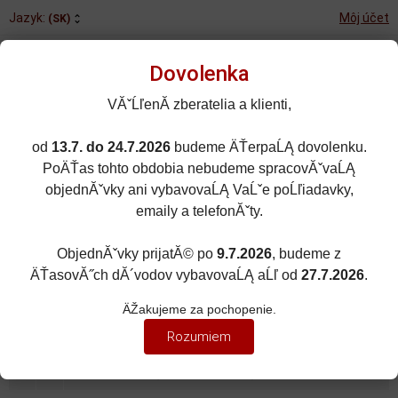
Jazyk:
Môj účet
(SK)
Dovolenka
VĂˇĹľenĂ­ zberatelia a klienti,
od
13.7. do 24.7.2026
budeme ÄŤerpaĹĄ dovolenku.
Rozšírené vyhľadávanie
PoÄŤas tohto obdobia nebudeme spracovĂˇvaĹĄ
Porovnané (0)
Obľúbené (0)
objednĂˇvky ani vybavovaĹĄ VaĹˇe poĹľiadavky,
emaily a telefonĂˇty.
0
kusov
Menu
0 EUR
ObjednĂˇvky prijatĂ© po
9.7.2026
, budeme z
ÄŤasovĂ˝ch dĂ´vodov vybavovaĹĄ aĹľ od
27.7.2026
.
ZNAČKY ÁUT
Zobraziť filter
ÄŽakujeme za pochopenie.
UNIMOG
Rozumiem
Zoradiť podľa:
(Dátumu pridania)