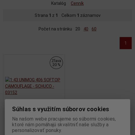
Katalóg
Cenník
Strana
1
z
1
Celkom
1
záznamov
Počet na stránku
20
40
60
1
Zľava
20 %
Súhlas s využitím súborov cookies
Na našom webe pracujeme so súbormi cookies,
1:43 UNIMOG 406 SOFTOP
ktoré nám pomáhajú skvalitniť naše služby a
CAMOUFLAGE - SCHUCO -
personalizovať ponuky.
03152