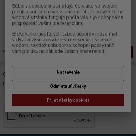
Súbory cookies si pamätajú, čo a ako vo svojom
Výrobca:
SCHUCO
prehliadači na danom zariadení robíte. Vďaka tomu
Katalógové číslo:
SC-03152
Skladom:
1 ks
webová stránka funguje podľa vás a je schopná sa
prispôsobiť vašim preferenciám.
55,95 EUR
69,95 EUR
Blokovanie niektorých typov súborov môže mať
Pridať do košíka
vplyv na vašu užívateľskú skúsenosť s naším
webom, taktiež nebudeme schopní poskytnúť
vám ponuku na základe vašich preferencií.
Strana
1
z
1
Celkom
1
záznamov
1
Nastavenie
ODBER NOVINIEK
Prihláste sa k odberu noviniek
Odmietnuť všetky
Registrovať
Prijať všetky cookies