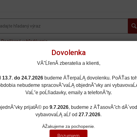
Rozšírené vyhľadávanie
Dovolenka
OVINKY
AUTOGALLERY.sk
OSOBNÉ AUTÁ
FOR
VĂˇĹľenĂ­ zberatelia a klienti,
MOTORKY
LIETADLÁ
DOPLNKY
ZĽAVY A AKC
d
13.7. do 24.7.2026
budeme ÄŤerpaĹĄ dovolenku. PoÄŤas toh
obdobia nebudeme spracovĂˇvaĹĄ objednĂˇvky ani vybavovaĹ
VaĹˇe poĹľiadavky, emaily a telefonĂˇty.
jednĂˇvky prijatĂ© po
9.7.2026
, budeme z ÄŤasovĂ˝ch dĂ´vo
Y ÁUT
/
MAZDA
vybavovaĹĄ aĹľ od
27.7.2026
.
A
ÄŽakujeme za pochopenie.
Rozumiem