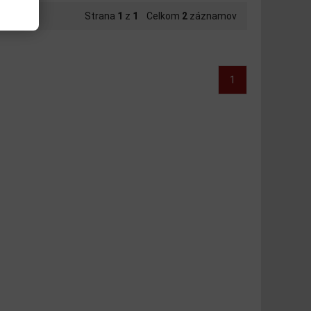
Strana
1
z
1
Celkom
2
záznamov
1