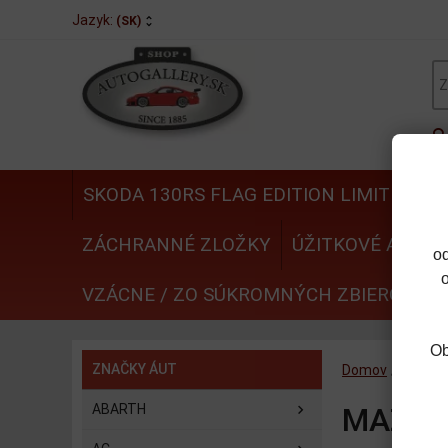
Jazyk:
(SK)
SKODA 130RS FLAG EDITION LIMITED
N
ZÁCHRANNÉ ZLOŽKY
ÚŽITKOVÉ AUTÁ
o
VZÁCNE / ZO SÚKROMNÝCH ZBIEROK
Ob
ZNAČKY ÁUT
Domov
/
ZNAČK
ABARTH
MAZD