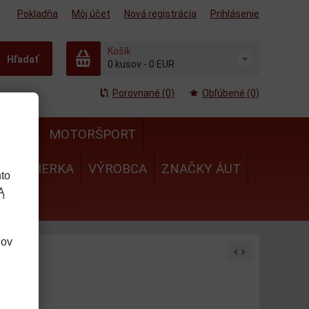
Pokladňa
Môj účet
Nová registrácia
Prihlásenie
Košík
Hľadať
0
kusov
-
0 EUR
Porovnané (0)
Obľúbené (0)
MULA
MOTORŠPORT
IE
MIERKA
VÝROBCA
ZNAČKY ÁUT
to
Ą
dov