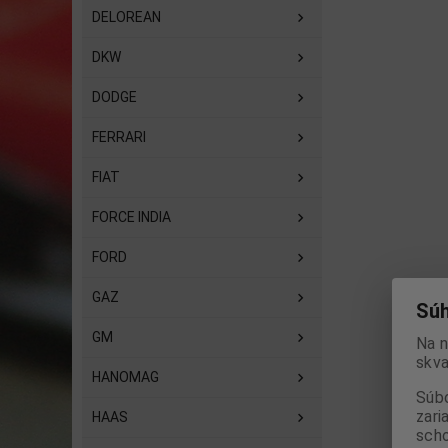
DELOREAN
DKW
DODGE
FERRARI
FIAT
FORCE INDIA
FORD
GAZ
Súh
GM
Na n
skva
HANOMAG
Súbo
zari
HAAS
scho