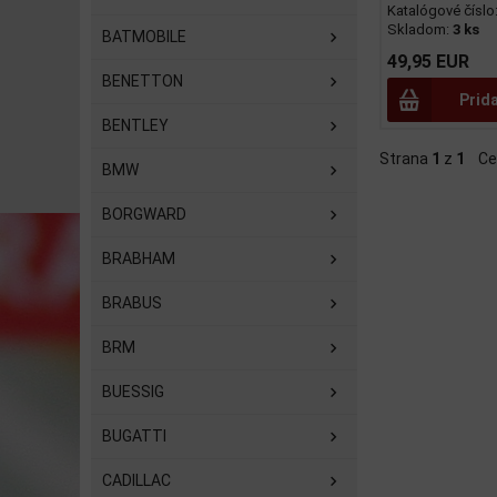
Katalógové číslo
Skladom:
3 ks
BATMOBILE
49,95 EUR
BENETTON
Prid
BENTLEY
Strana
1
z
1
Ce
BMW
BORGWARD
BRABHAM
BRABUS
BRM
BUESSIG
BUGATTI
CADILLAC