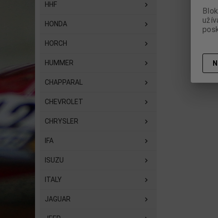
HHF
Blok
užív
HONDA
posk
HORCH
HUMMER
N
CHAPPARAL
CHEVROLET
CHRYSLER
IFA
ISUZU
ITALY
JAGUAR