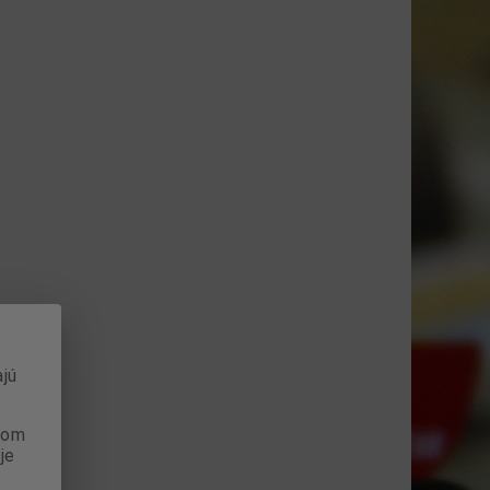
jú
anom
je