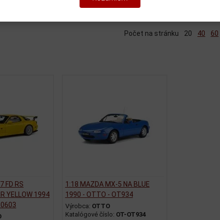
iť podľa:
(Dátumu pridania)
Katalóg
Cenník
Počet na stránku
20
40
60
7 FD RS
1:18 MAZDA MX-5 NA BLUE
R YELLOW 1994
1990 - OTTO - OT934
10603
Výrobca:
OTTO
Katalógové číslo:
OT-OT934
O