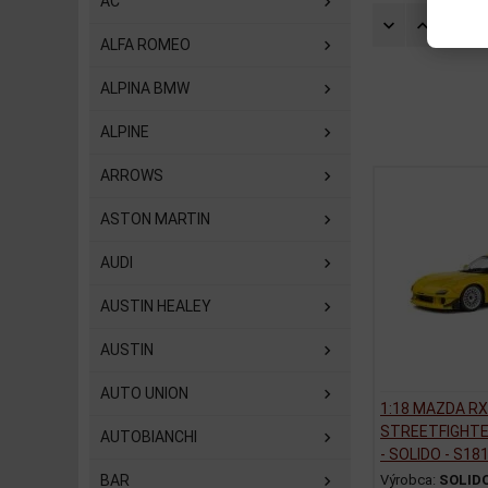
AC
Zorad
ALFA ROMEO
ALPINA BMW
ALPINE
ARROWS
ASTON MARTIN
AUDI
AUSTIN HEALEY
AUSTIN
AUTO UNION
1:18 MAZDA RX
STREETFIGHTE
AUTOBIANCHI
- SOLIDO - S18
BAR
Výrobca:
SOLID