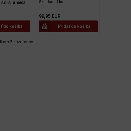
Skladom:
1 ks
:
SO-S1810603
99,95 EUR
ať do košíka
Pridať do košíka
lkom
2
záznamov