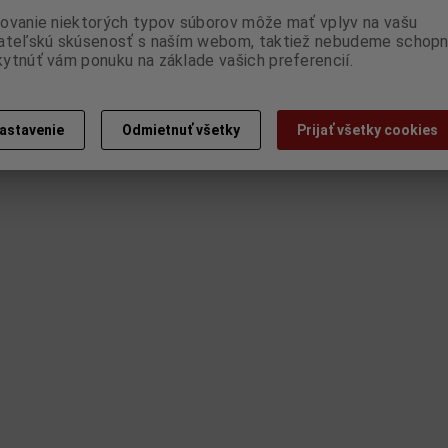
ovanie niektorých typov súborov môže mať vplyv na vašu
ateľskú skúsenosť s naším webom, taktiež nebudeme schopn
ytnúť vám ponuku na základe vašich preferencií.
astavenie
Odmietnuť všetky
Prijať všetky cookies