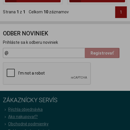
Strana
1
z
1
Celkom
10
záznamov
1
ODBER NOVINIEK
Prihláste sa k odberu noviniek
Registrovať
ZÁKAZNÍCKY SERVÍS
Rýchla objednávka
Ako nakupovať?
Obchodné podmienky