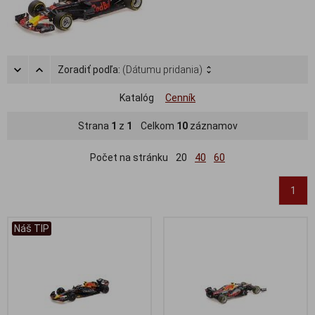
Zoradiť podľa:
(Dátumu pridania)
Katalóg
Cenník
Strana
1
z
1
Celkom
10
záznamov
Počet na stránku
20
40
60
1
Náš TIP