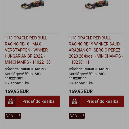
1:18 ORACLE RED BULL
1:18 ORACLE RED BULL
RACING RB18 - MAX
RACING RB19 WINNER SAUDI
VERSTAPPEN - WINNER
ARABIAN GP- SERGIO PEREZ –
HUNGARIAN GP 2022 -
2023 264pcs. - MINICHAMPS -
MINICHAMPS - 110221301
110230111
Výrobca:
MINICHAMPS
Výrobca:
MINICHAMPS
Katalógové číslo:
MC-
Katalógové číslo:
MC-
110221301
110230111
Skladom:
1 ks
Skladom:
1 ks
169,95 EUR
169,95 EUR
Pridať do košíka
Pridať do košíka
Náš TIP
Náš TIP