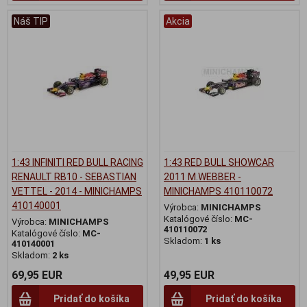
Náš TIP
Akcia
1:43 INFINITI RED BULL RACING
1:43 RED BULL SHOWCAR
RENAULT RB10 - SEBASTIAN
2011 M.WEBBER -
VETTEL - 2014 - MINICHAMPS
MINICHAMPS 410110072
410140001
Výrobca:
MINICHAMPS
Katalógové číslo:
MC-
Výrobca:
MINICHAMPS
410110072
Katalógové číslo:
MC-
Skladom:
1 ks
410140001
Skladom:
2 ks
69,95 EUR
49,95 EUR
Pridať do košíka
Pridať do košíka