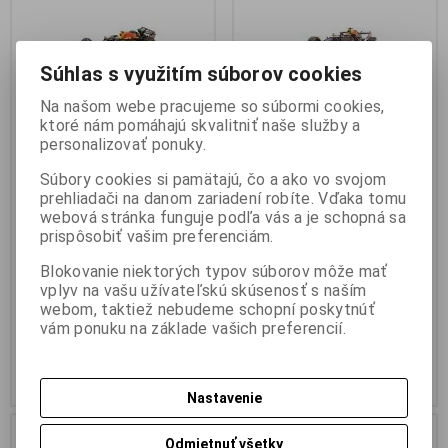
Súhlas s využitím súborov cookies
Na našom webe pracujeme so súbormi cookies,
ktoré nám pomáhajú skvalitniť naše služby a
personalizovať ponuky.
1:18 ORACLE RED BULL
1:18 RED BULL RACING HONDA
Súbory cookies si pamätajú, čo a ako vo svojom
RACING RB18 - MAX
RB16B - MAX VERSTAPPEN -
prehliadači na danom zariadení robíte. Vďaka tomu
VERSTAPPEN - WINNER
WINNER DUTCH GP 2021 -
webová stránka funguje podľa vás a je schopná sa
DUTCH GP 2022 -
MINICHAMPS - 110211433
prispôsobiť vašim preferenciám.
MINICHAMPS - 110221501
Výrobca:
MINICHAMPS
Katalógové číslo:
MC-
Výrobca:
MINICHAMPS
Blokovanie niektorých typov súborov môže mať
110211433
Katalógové číslo:
MC-
vplyv na vašu užívateľskú skúsenosť s naším
Skladom:
1 ks
110221501
webom, taktiež nebudeme schopní poskytnúť
Skladom:
1 ks
vám ponuku na základe vašich preferencií.
169,95 EUR
169,95 EUR
Pridať do košíka
Pridať do košíka
Nastavenie
Náš TIP
Odmietnuť všetky