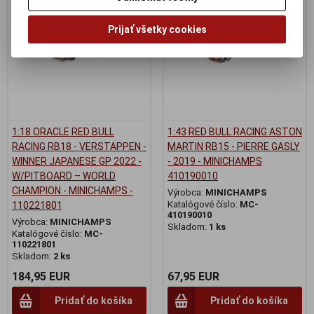
Prijať všetky cookies
1:18 ORACLE RED BULL
1:43 RED BULL RACING ASTON
RACING RB18 - VERSTAPPEN -
MARTIN RB15 - PIERRE GASLY
WINNER JAPANESE GP 2022 -
- 2019 - MINICHAMPS
W/PITBOARD – WORLD
410190010
CHAMPION - MINICHAMPS -
Výrobca:
MINICHAMPS
Katalógové číslo:
MC-
110221801
410190010
Výrobca:
MINICHAMPS
Skladom:
1 ks
Katalógové číslo:
MC-
110221801
Skladom:
2 ks
184,95 EUR
67,95 EUR
Pridať do košíka
Pridať do košíka