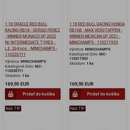
1:18 ORACLE RED BULL
1:18 RED BULL RACING HONDA
RACING RB18 - SERGIO PEREZ
RB16B - MAX VERSTAPPEN -
- WINNER MONACO GP 2022
WINNER MEXICAN GP 2021 -
W/ INTERMEDIATE TYRES -
MINICHAMPS - 110211933
L.E. 264 pcs. - MINICHAMPS -
Výrobca:
MINICHAMPS
Katalógové číslo:
MC-
110220711
110211933
Výrobca:
MINICHAMPS
Skladom:
1 ks
Katalógové číslo:
MC-
110220711
Skladom:
1 ks
169,95 EUR
169,95 EUR
Pridať do košíka
Pridať do košíka
Náš TIP
Náš TIP