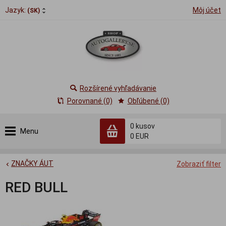
Jazyk:
Môj účet
(SK)
Rozšírené vyhľadávanie
Porovnané (0)
Obľúbené (0)
0
kusov
Menu
0 EUR
ZNAČKY ÁUT
Zobraziť filter
RED BULL