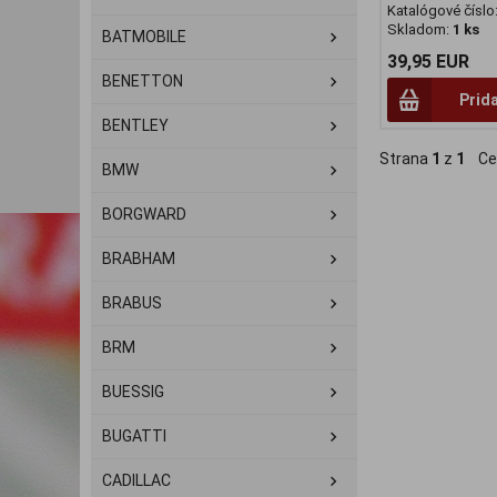
Katalógové číslo
Skladom:
1 ks
BATMOBILE
39,95 EUR
BENETTON
Prid
BENTLEY
Strana
1
z
1
Ce
BMW
BORGWARD
BRABHAM
BRABUS
BRM
BUESSIG
BUGATTI
CADILLAC