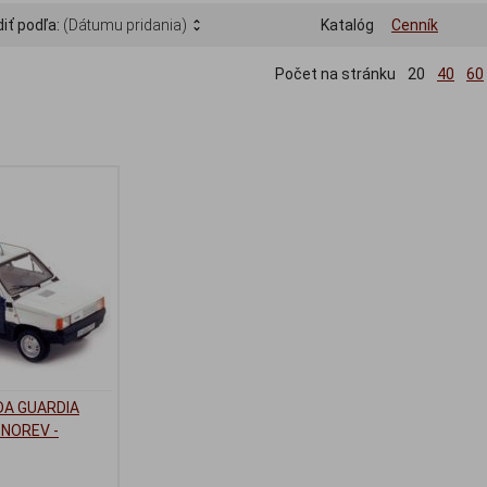
iť podľa:
(Dátumu pridania)
Katalóg
Cenník
Počet na stránku
20
40
60
DA GUARDIA
 NOREV -