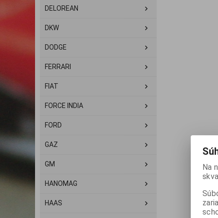
DELOREAN
DKW
DODGE
FERRARI
FIAT
FORCE INDIA
FORD
GAZ
Súh
GM
Na n
skva
HANOMAG
Súbo
zari
HAAS
scho