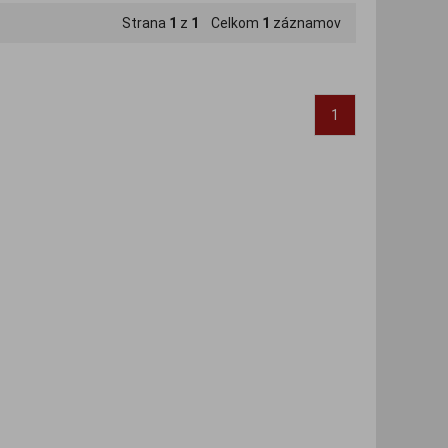
Strana
1
z
1
Celkom
1
záznamov
1