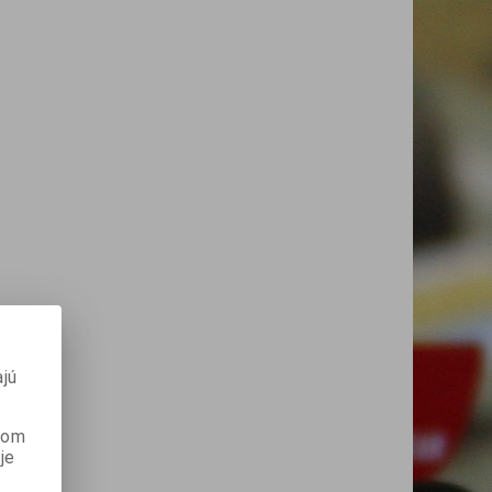
jú
anom
je