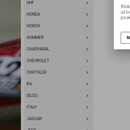
HHF
Blok
užív
HONDA
posk
HORCH
HUMMER
N
CHAPPARAL
CHEVROLET
CHRYSLER
IFA
ISUZU
ITALY
JAGUAR