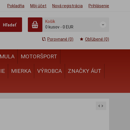
Pokladňa
Môj účet
Nová registrácia
Prihlásenie
Košík
Hľadať
0
kusov
-
0 EUR
Porovnané (0)
Obľúbené (0)
MULA
MOTORŠPORT
IE
MIERKA
VÝROBCA
ZNAČKY ÁUT