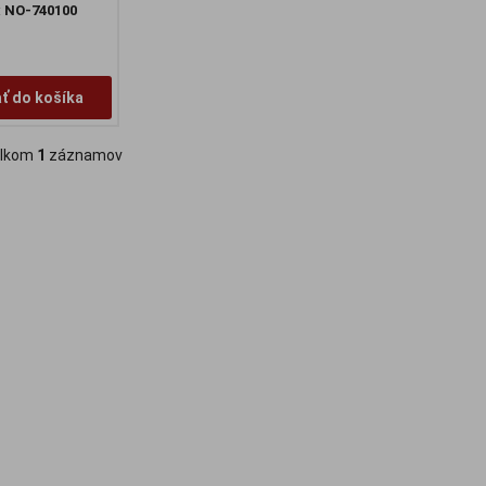
:
NO-740100
ať do košíka
lkom
1
záznamov