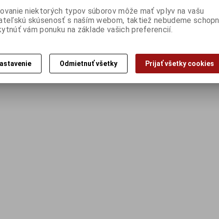
ovanie niektorých typov súborov môže mať vplyv na vašu
ateľskú skúsenosť s naším webom, taktiež nebudeme schopn
ytnúť vám ponuku na základe vašich preferencií.
astavenie
Odmietnuť všetky
Prijať všetky cookies