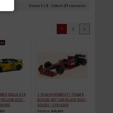
Strana
1
z
2
Celkom
37
záznamov
1
2
ade
OMEO GIULIA GTA
1:18 ALFA ROMEO F1 TEAM X
YELLOW 2022 -
BOOGIE ART CAR BLACK 2023 -
806905
SOLIDO - S1810203
IDO
Výrobca:
SOLIDO