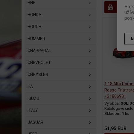
HHF
Blok
Prid
užív
HONDA
posk
HORCH
HUMMER
N
CHAPPARAL
CHEVROLET
CHRYSLER
1:18 Alfa Rome
IFA
Rosso Tristrat
- S1806901
ISUZU
Výrobca:
SOLID
Katalógové číslo
ITALY
Skladom:
1 ks
JAGUAR
51,95 EUR