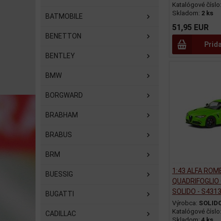
Katalógové číslo
Skladom:
2 ks
BATMOBILE
51,95 EUR
BENETTON
Prid
BENTLEY
BMW
BORGWARD
BRABHAM
BRABUS
BRM
1:43 ALFA ROM
BUESSIG
QUADRIFOGLIO 
SOLIDO - S431
BUGATTI
Výrobca:
SOLID
Katalógové číslo
CADILLAC
Skladom:
4 ks