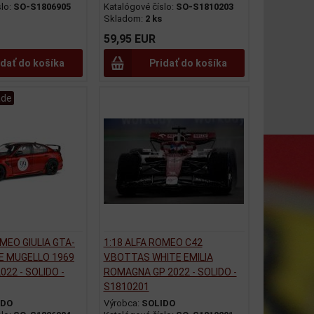
slo:
SO-S1806905
Katalógové číslo:
SO-S1810203
Skladom:
2 ks
59,95 EUR
idať do košíka
Pridať do košíka
ade
OMEO GIULIA GTA-
1:18 ALFA ROMEO C42
E MUGELLO 1969
V.BOTTAS WHITE EMILIA
022 - SOLIDO -
ROMAGNA GP 2022 - SOLIDO -
S1810201
IDO
Výrobca:
SOLIDO