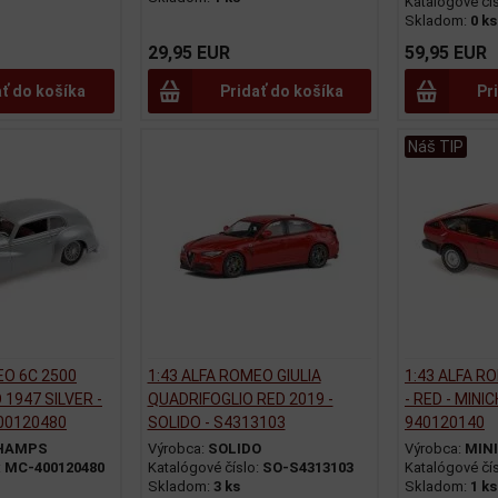
Katalógové čí
Skladom:
0 ks
29,95 EUR
59,95 EUR
ať do košíka
Pridať do košíka
Pr
Náš TIP
EO 6C 2500
1:43 ALFA ROMEO GIULIA
1:43 ALFA R
 1947 SILVER -
QUADRIFOGLIO RED 2019 -
- RED - MINI
00120480
SOLIDO - S4313103
940120140
HAMPS
Výrobca:
SOLIDO
Výrobca:
MIN
:
MC-400120480
Katalógové číslo:
SO-S4313103
Katalógové čí
Skladom:
3 ks
Skladom:
1 ks