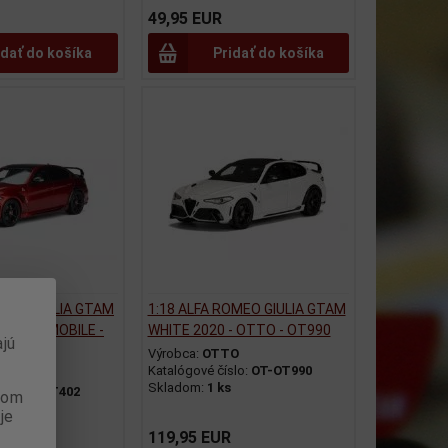
49,95 EUR
idať do košíka
Pridať do košíka
OMEO GIULIA GTAM
1:18 ALFA ROMEO GIULIA GTAM
- OTTOMOBILE -
WHITE 2020 - OTTO - OT990
jú
Výrobca:
OTTO
Katalógové číslo:
OT-OT990
OMOBILE
Skladom:
1 ks
slo:
OT-OT402
anom
je
119,95 EUR