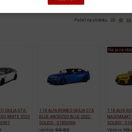
iť podľa:
(Dátumu pridania)
Katalóg
Cenník
Počet na stránku
20
40
60
Nie ja na skl
EO GIULIA GTA-
1:18 ALFA ROMEO GIULIA GTA
1:18 ALFA R
SSO WHITE 2023
BLUE ANODIZED BLUE 2022 -
NAGEMAAKT 
06907
SOLIDO - S1806906
SOLIDO - S1
O
Výrobca:
SOLIDO
Výrobca:
SOL