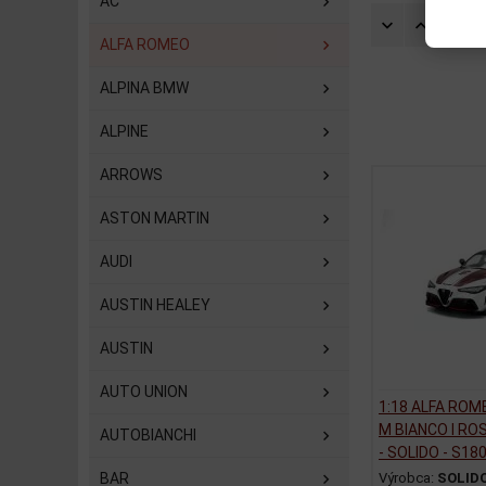
AC
Zorad
ALFA ROMEO
ALPINA BMW
ALPINE
ARROWS
ASTON MARTIN
AUDI
AUSTIN HEALEY
AUSTIN
AUTO UNION
1:18 ALFA ROM
M BIANCO I RO
AUTOBIANCHI
- SOLIDO - S18
BAR
Výrobca:
SOLID