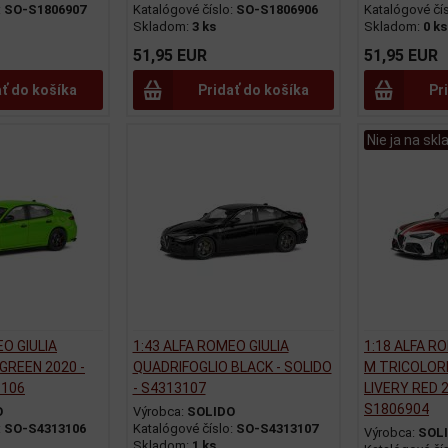
:
SO-S1806907
Katalógové číslo:
SO-S1806906
Katalógové čí
Skladom:
3 ks
Skladom:
0 ks
51,95 EUR
51,95 EUR
ať do košíka
Pridať do košíka
Pr
Nie ja na skl
EO GIULIA
1:43 ALFA ROMEO GIULIA
1:18 ALFA R
GREEN 2020 -
QUADRIFOGLIO BLACK - SOLIDO
M TRICOLOR
3106
- S4313107
LIVERY RED 2
S1806904
O
Výrobca:
SOLIDO
:
SO-S4313106
Katalógové číslo:
SO-S4313107
Výrobca:
SOL
Skladom:
1 ks