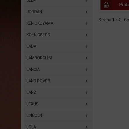
JEEP
Prid
JORDAN
Strana
1
z
2
Ce
KEN OKUYAMA
KOENIGSEGG
LADA
LAMBORGHINI
LANCIA
LAND ROVER
LANZ
LEXUS
LINCOLN
LOLA