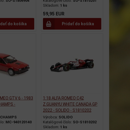
slo:
SO-S1806904
Katalógové číslo:
SO-S1810201
Skladom:
1 ks
59,95 EUR
idať do košíka
Pridať do košíka
OMEO GTV 6 - 1983
1:18 ALFA ROMEO C42
CHAMPS -
Z.GUANYU WHITE CANADA GP
2022 - SOLIDO - S1810202
ICHAMPS
Výrobca:
SOLIDO
slo:
MC-940120140
Katalógové číslo:
SO-S1810202
Skladom:
1 ks