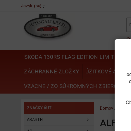
Jazyk:
(SK)
SKODA 130RS FLAG EDITION LIMITED
N
ZÁCHRANNÉ ZLOŽKY
ÚŽITKOVÉ AUTÁ
o
VZÁCNE / ZO SÚKROMNÝCH ZBIEROK
Ob
ZNAČKY ÁUT
Domov
/
ZNAČK
ABARTH
ALFA 