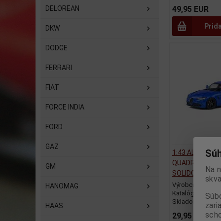
DELOREAN
49,95 EUR
Prid
DKW
DODGE
FERRARI
FIAT
FORCE INDIA
FORD
GAZ
Súh
1:43 ALFA ROM
QUADRIFOGLIO 
GM
Na n
SOLIDO - S431
skva
Výrobca:
SOLID
HANOMAG
Katalógové číslo
Súbo
Skladom:
1 ks
zari
HAAS
scho
29,95 EUR