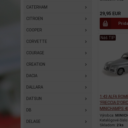
CATERHAM
29,95 EUR
CITROEN
Prid
COOPER
Náš TIP
CORVETTE
COURAGE
CREATION
DACIA
DALLARA
1:43 ALFA ROM
DATSUN
'FRECCIA D'ORO
MINICHAMPS 4
DB
Výrobca:
MINIC
Katalógové číslo
DELAGE
Skladom:
2 ks