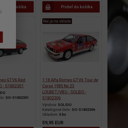
idať do košíka
Pridať do košíka
í
ade
Nie ja na sklade
omeo GTV6 Red
1:18 Alfa Romeo GTV6 Tour de
O - S1802301
Corse 1985 No 23
LOUBET/VIEU - SOLIDO -
IDO
slo:
SO-S1802301
S1802306
Výrobca:
SOLIDO
Katalógové číslo:
SO-S1802306
Skladom:
0 ks
59,95 EUR