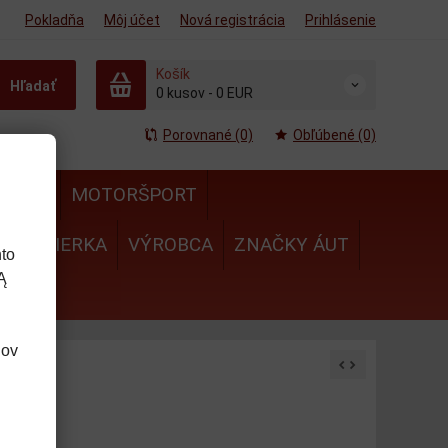
Pokladňa
Môj účet
Nová registrácia
Prihlásenie
Košík
Hľadať
0
kusov
-
0 EUR
Porovnané (0)
Obľúbené (0)
MULA
MOTORŠPORT
IE
MIERKA
VÝROBCA
ZNAČKY ÁUT
to
Ą
dov