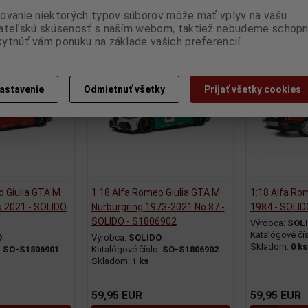
ovanie niektorých typov súborov môže mať vplyv na vašu
ať do košíka
Pridať do košíka
Pr
ateľskú skúsenosť s naším webom, taktiež nebudeme schopn
ytnúť vám ponuku na základe vašich preferencií.
Nie ja na skl
astavenie
Odmietnuť všetky
Prijať všetky cookies
o Giulia GTA M
1:18 Alfa Romeo Giulia GTA M
1:18 Alfa R
o 2021 - SOLIDO
Nurburgring 1973-2021 No 87 -
1984 - SOLID
SOLIDO - S1806902
Výrobca:
SOL
Katalógové čí
O
Výrobca:
SOLIDO
Skladom:
0 ks
:
SO-S1806901
Katalógové číslo:
SO-S1806902
Skladom:
1 ks
59,95 EUR
59,95 EUR