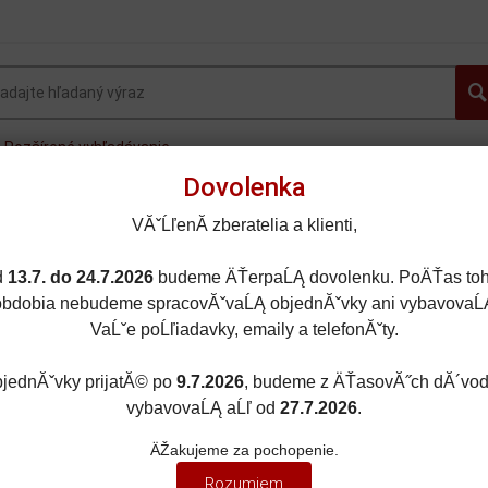
Rozšírené vyhľadávanie
Dovolenka
OVINKY
AUTOGALLERY.sk
OSOBNÉ AUTÁ
FOR
VĂˇĹľenĂ­ zberatelia a klienti,
MOTORKY
LIETADLÁ
DOPLNKY
ZĽAVY A AKC
d
13.7. do 24.7.2026
budeme ÄŤerpaĹĄ dovolenku. PoÄŤas toh
obdobia nebudeme spracovĂˇvaĹĄ objednĂˇvky ani vybavovaĹ
VaĹˇe poĹľiadavky, emaily a telefonĂˇty.
jednĂˇvky prijatĂ© po
9.7.2026
, budeme z ÄŤasovĂ˝ch dĂ´vo
Y ÁUT
/
ALFA ROMEO
vybavovaĹĄ aĹľ od
27.7.2026
.
ROMEO
ÄŽakujeme za pochopenie.
Rozumiem