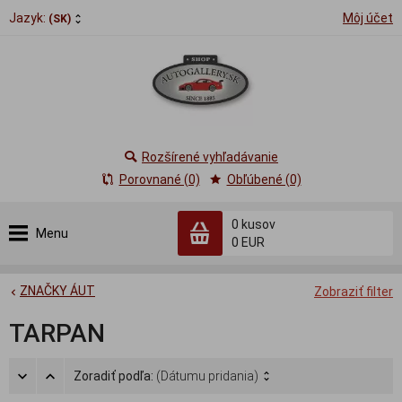
Jazyk:
Môj účet
(SK)
Rozšírené vyhľadávanie
Porovnané (0)
Obľúbené (0)
0
kusov
Menu
0 EUR
ZNAČKY ÁUT
Zobraziť filter
TARPAN
Zoradiť podľa:
(Dátumu pridania)