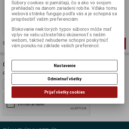
Súbory cookies si pamätajú, čo a ako vo svojom
Katalógové číslo:
IX-IST111
prehliadači na danom zariadení robíte. Vďaka tomu
Skladom:
3 ks
webová stránka funguje podľa vás a je schopná sa
39,95 EUR
prispôsobiť vašim preferenciám.
Pridať do košíka
Blokovanie niektorých typov súborov môže mať
vplyv na vašu užívateľskú skúsenosť s naším
webom, taktiež nebudeme schopní poskytnúť
Strana
1
z
1
Celkom
1
záznamov
1
vám ponuku na základe vašich preferencií.
ODBER NOVINIEK
Nastavenie
Prihláste sa k odberu noviniek
Odmietnuť všetky
Registrovať
Prijať všetky cookies