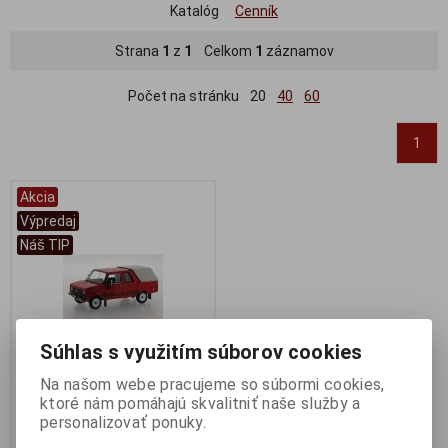
Katalóg
Cenník
Strana
1
z
1
Celkom
1
záznamov
Počet na stránku
20
40
60
1
Akcia
Výpredaj
Náš TIP
Súhlas s využitím súborov cookies
Na našom webe pracujeme so súbormi cookies,
ktoré nám pomáhajú skvalitniť naše služby a
1:43 TARPAN 237 1976 RED -
personalizovať ponuky.
IXO - IST111
Výrobca:
IXO