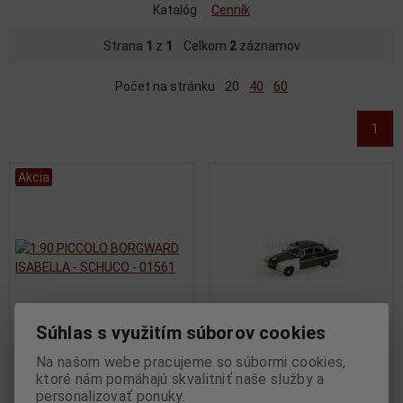
Katalóg
Cenník
Strana
1
z
1
Celkom
2
záznamov
Počet na stránku
20
40
60
1
Akcia
Súhlas s využitím súborov cookies
Na našom webe pracujeme so súbormi cookies,
1:90 PICCOLO BORGWARD
1:43 BORGWARD ISABELLA
ktoré nám pomáhajú skvalitniť naše služby a
ISABELLA - SCHUCO - 01561
1958 POLIZEI FRANKFURT -
personalizovať ponuky.
MINICHAMPS 400096090
Výrobca:
SCHUCO