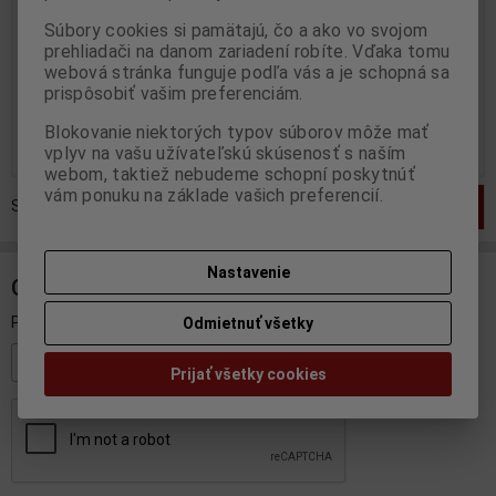
Katalógové číslo:
SC-01561
Výrobca:
MINICHAMPS
Súbory cookies si pamätajú, čo a ako vo svojom
Skladom:
2 ks
Katalógové číslo:
MC-
prehliadači na danom zariadení robíte. Vďaka tomu
400096090
webová stránka funguje podľa vás a je schopná sa
Skladom:
1 ks
prispôsobiť vašim preferenciám.
15,95 EUR
59,95 EUR
Blokovanie niektorých typov súborov môže mať
Pridať do košíka
Pridať do košíka
vplyv na vašu užívateľskú skúsenosť s naším
webom, taktiež nebudeme schopní poskytnúť
vám ponuku na základe vašich preferencií.
Strana
1
z
1
Celkom
2
záznamov
1
Nastavenie
ODBER NOVINIEK
Prihláste sa k odberu noviniek
Odmietnuť všetky
Registrovať
Prijať všetky cookies