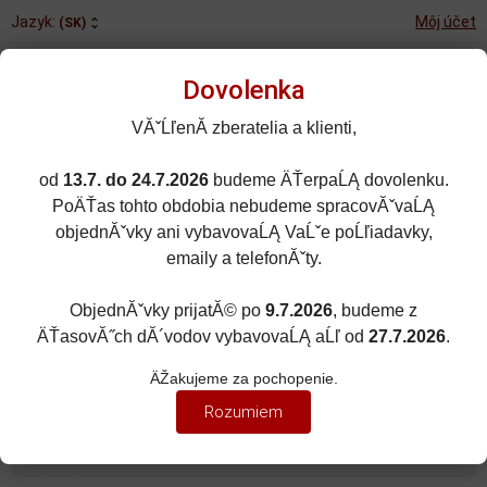
Jazyk:
Môj účet
(SK)
Dovolenka
VĂˇĹľenĂ­ zberatelia a klienti,
od
13.7. do 24.7.2026
budeme ÄŤerpaĹĄ dovolenku.
Rozšírené vyhľadávanie
PoÄŤas tohto obdobia nebudeme spracovĂˇvaĹĄ
Porovnané (0)
Obľúbené (0)
objednĂˇvky ani vybavovaĹĄ VaĹˇe poĹľiadavky,
emaily a telefonĂˇty.
0
kusov
Menu
0 EUR
ObjednĂˇvky prijatĂ© po
9.7.2026
, budeme z
ÄŤasovĂ˝ch dĂ´vodov vybavovaĹĄ aĹľ od
27.7.2026
.
ZNAČKY ÁUT
Zobraziť filter
ÄŽakujeme za pochopenie.
BORGWARD
Rozumiem
Zoradiť podľa:
(Dátumu pridania)