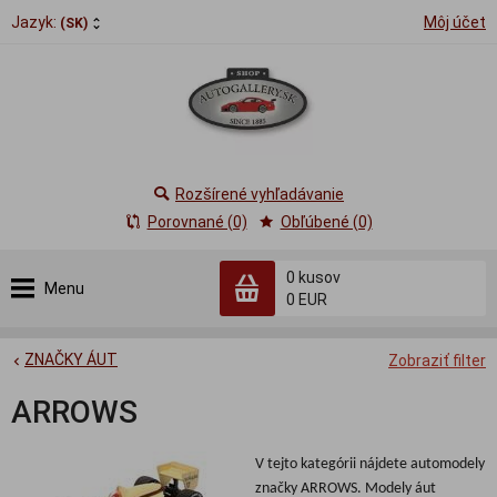
Jazyk:
Môj účet
(SK)
Rozšírené vyhľadávanie
Porovnané (0)
Obľúbené (0)
0
kusov
Menu
0 EUR
ZNAČKY ÁUT
Zobraziť filter
ARROWS
V tejto kategórii nájdete automodely
značky ARROWS. Modely áut