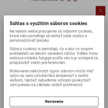
1
Súhlas s využitím súborov cookies
Akcia
Na našom webe pracujeme so súbormi cookies,
ktoré nám pomáhajú skvalitniť naše služby a
personalizovať ponuky.
Súbory cookies si pamätajú, čo a ako vo svojom
prehliadači na danom zariadení robíte. Vďaka tomu
webová stránka funguje podľa vás a je schopná sa
prispôsobiť vašim preferenciám.
Blokovanie niektorých typov súborov môže mať
1:43 ARROWS BMW A8
vplyv na vašu užívateľskú skúsenosť s naším
T.BOUTSEN 1986 -
webom, taktiež nebudeme schopní poskytnúť
MINICHAMPS 400860018
vám ponuku na základe vašich preferencií.
Výrobca:
MINICHAMPS
Katalógové číslo:
MC-
400860018
Skladom:
1 ks
Nastavenie