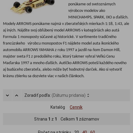
ponúkame od svetoznámych
výrobcov modelov ako
MINICHAMPS, SPARK, IXO a ďalších.
Modely ARROWS ponúkame najmä v zberateľských mierkach 1:18, 1:43, ale
aj iných. Nájdite svoj obľúbený model ARROWS v kategóriách ako autá
Formula 1 monoposty súčasné aj historické. V sortimente tradičného
francúzskeho
výrobcu monopostov F1 nájdete model auta ikonického
automobilu ARROWS YAMAHA z roku 1997 a jazdil na ňom Damon Hill,
majster sveta F1 z predošlého roku, ktorý takmer vyhral Veľkú Cenu
Maďarska 1997 a mnoho ďalších. Autíčko ARROWS poteší každého nového
aj budúceho zberateľa, alebo môže byť hodnotný darček. Ako si vytvoriť
krásnu zbierku sa dozviete viac v našich článkoch.
Zoradiť podľa:
(Dátumu pridania)
Katalóg
Cenník
Strana
1
z
1
Celkom
1
záznamov
Počet na stránku
20
40
60