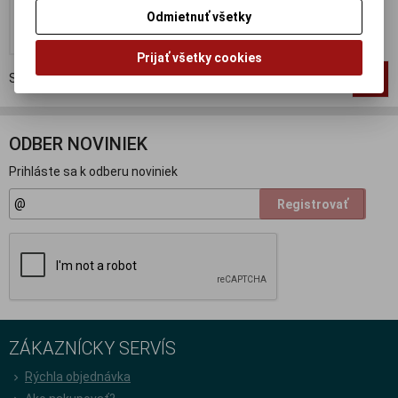
99,95 EUR
Odmietnuť všetky
Pridať do košíka
Prijať všetky cookies
Strana
1
z
1
Celkom
1
záznamov
1
ODBER NOVINIEK
Prihláste sa k odberu noviniek
Registrovať
ZÁKAZNÍCKY SERVÍS
Rýchla objednávka