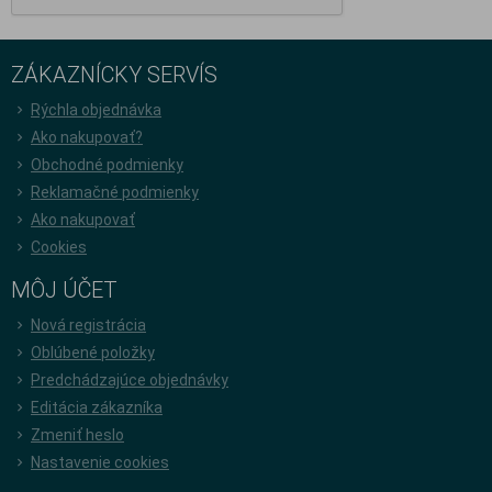
ZÁKAZNÍCKY SERVÍS
Rýchla objednávka
Ako nakupovať?
Obchodné podmienky
Reklamačné podmienky
Ako nakupovať
Cookies
MÔJ ÚČET
Nová registrácia
Oblúbené položky
Predchádzajúce objednávky
Editácia zákazníka
Zmeniť heslo
Nastavenie cookies