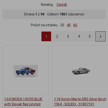
Katalóg
Cenník
Strana
1
z
94
Celkom
1861
záznamov
Počet na stránku
20
40
60
1
2
3
4
5
1:64 SKODA 130 RS BLUE
1:18 Aston Martin DB5 Silver Birch
with Slovak flag Limited
1964 - SOLIDO - S1807101