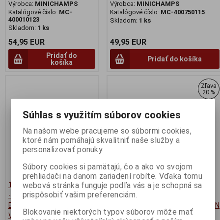
Výrobca:
MINICHAMPS
Výrobca:
MINICHAMPS
Katalógové číslo:
MC-
Katalógové číslo:
MC-400750115
400010123
Skladom:
1 ks
Skladom:
1 ks
54,95 EUR
49,95 EUR
Pridať do
Pridať do košíka
košíka
Zľava
20 %
Súhlas s využitím súborov cookies
Na našom webe pracujeme so súbormi cookies,
ktoré nám pomáhajú skvalitniť naše služby a
personalizovať ponuky.
Súbory cookies si pamätajú, čo a ako vo svojom
prehliadači na danom zariadení robíte. Vďaka tomu
1:43 FORMULA E SEASON 5
1:43 Porsche 956 Newman No.7
webová stránka funguje podľa vás a je schopná sa
prispôsobiť vašim preferenciám.
- DS TECHEETAH FORMULA
Winner LE MANS 1984
E TEAM - JEAN-ERIC
PESCAROLO/LUDWIG/JOHANSSON
Blokovanie niektorých typov súborov môže mať
VERGNE
- SPARK - 43LM84