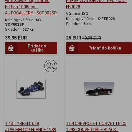
with Slovak flag Limited
PRESENTATION 2001 RED - IXO -
Edition 1008pcs -
FER028
AUTOGALLERY - SCP002SP
Výrobca:
IXO
Katalógové číslo:
IX-FER028
Katalógové číslo:
AG-
Skladom:
6 ks
SCP002SP
Skladom:
627 ks
39,95 EUR
25 EUR
49,95 EUR
Pridať do
Pridať do košíka
košíka
Zľava
29 %
1:43 TYRRELL 018
1:64 CHEVROLET CORVETTE C5
J.PALMER GP FRANCE 1989
1998 CONVERTIBLE BLACK -