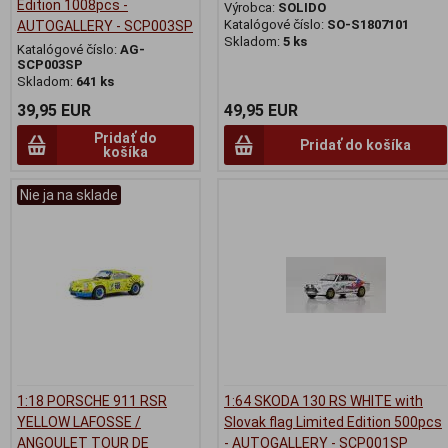
Edition 1008pcs -
Výrobca:
SOLIDO
Katalógové číslo:
SO-S1807101
AUTOGALLERY - SCP003SP
Skladom:
5 ks
Katalógové číslo:
AG-
SCP003SP
Skladom:
641 ks
39,95 EUR
49,95 EUR
Pridať do
Pridať do košíka
košíka
Nie ja na sklade
1:18 PORSCHE 911 RSR
1:64 SKODA 130 RS WHITE with
YELLOW LAFOSSE /
Slovak flag Limited Edition 500pcs
ANGOULET TOUR DE
- AUTOGALLERY - SCP001SP