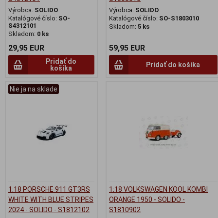
Výrobca:
SOLIDO
Výrobca:
SOLIDO
Katalógové číslo:
SO-
Katalógové číslo:
SO-S1803010
S4312101
Skladom:
5 ks
Skladom:
0 ks
29,95 EUR
59,95 EUR
Pridať do
Pridať do košíka
košíka
Nie ja na sklade
1:18 PORSCHE 911 GT3RS
1:18 VOLKSWAGEN KOOL KOMBI
WHITE WITH BLUE STRIPES
ORANGE 1950 - SOLIDO -
2024 - SOLIDO - S1812102
S1810902