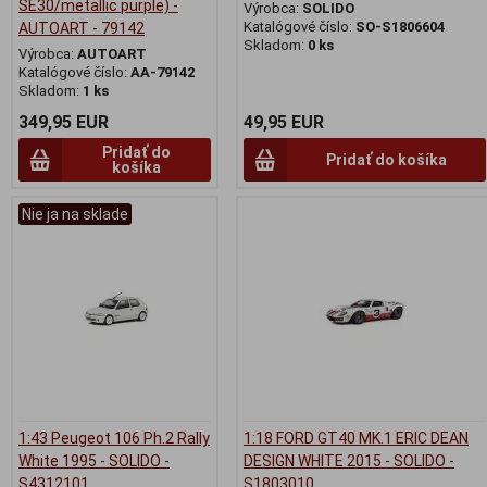
SE30/metallic purple) -
Výrobca:
SOLIDO
Katalógové číslo:
SO-S1806604
AUTOART - 79142
Skladom:
0 ks
Výrobca:
AUTOART
Katalógové číslo:
AA-79142
Skladom:
1 ks
349,95 EUR
49,95 EUR
Pridať do
Pridať do košíka
košíka
Nie ja na sklade
1:43 Peugeot 106 Ph.2 Rally
1:18 FORD GT40 MK.1 ERIC DEAN
White 1995 - SOLIDO -
DESIGN WHITE 2015 - SOLIDO -
S4312101
S1803010