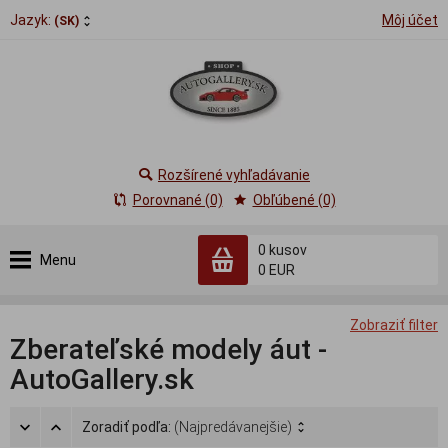
Jazyk:
Môj účet
(SK)
Rozšírené vyhľadávanie
Porovnané (0)
Obľúbené (0)
0
kusov
Menu
0 EUR
Zobraziť filter
Zberateľské modely áut -
AutoGallery.sk
Zoradiť podľa:
(Najpredávanejšie)