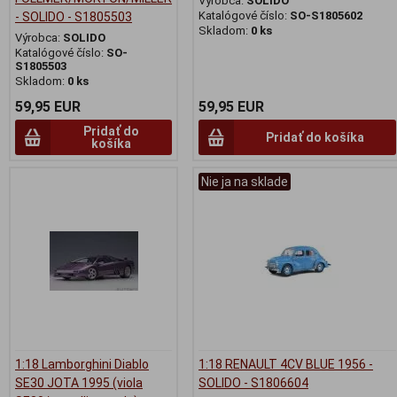
Výrobca:
SOLIDO
Katalógové číslo:
SO-S1805602
- SOLIDO - S1805503
Skladom:
0 ks
Výrobca:
SOLIDO
Katalógové číslo:
SO-
S1805503
Skladom:
0 ks
59,95 EUR
59,95 EUR
Pridať do
Pridať do košíka
košíka
Nie ja na sklade
1:18 Lamborghini Diablo
1:18 RENAULT 4CV BLUE 1956 -
SE30 JOTA 1995 (viola
SOLIDO - S1806604