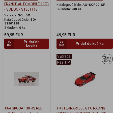
FRANCE AUTOMOBILE 1973
Katalógové číslo:
AG-SCP001SP
Skladom:
238 ks
- SOLIDO - S1801118
Výrobca:
SOLIDO
Katalógové číslo:
SO-
S1801118
Skladom:
0 ks
59,95 EUR
49,95 EUR
Pridať do
Pridať do košíka
košíka
Výpredaj
Zľava
50 %
Náš TIP
1:64 SKODA 130 RS RED
1:43 FERRARI 360 GTC RACING